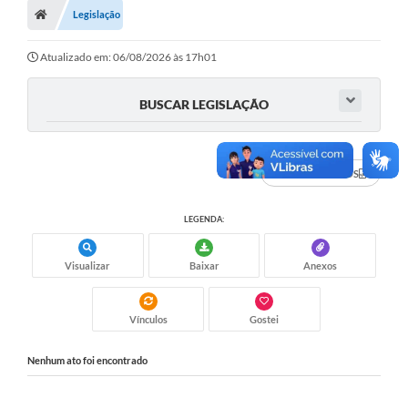
Legislação
Turismo
Transparência
Atualizado em: 06/08/2026 às 17h01
Ouvidoria / SIC
BUSCAR LEGISLAÇÃO
Fale Conosco
Leis Municipais
DADOS ABERTOS
Legislação
LEGENDA:
Carta de Serviços
Visualizar
Baixar
Anexos
Galeria de Fotos
Serviços Online
Vínculos
Gostei
Transparência
Nenhum ato foi encontrado
Diário Oficial