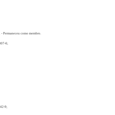
1 - Permaneceu como membro.
307-6;
042-9;