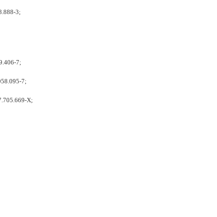
8.888-3;
9.406-7;
058.095-7;
7.705.669-X;