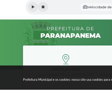
Velocidade de l
PREFEITURA DE
PARANAPANEMA
LOCALIZAÇÃO
Rua: Capitão Pinto de Melo, 485,
Atendi
Centro
Prefeitura Municipal e os cookies: nosso site usa cookies par