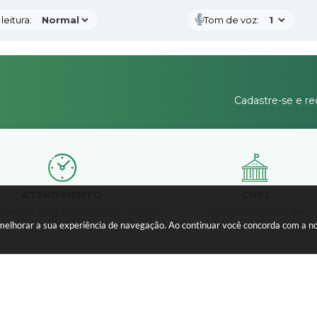
eitura:
Tom de voz:
Cadastre-se e re
ATENDIMENTO
CNPJ
mento: Seg-Sex: 07h30 - 17h00
46.634.309/0001-34
a melhorar a sua experiência de navegação. Ao continuar você concorda com a 
Versão do Sistema: