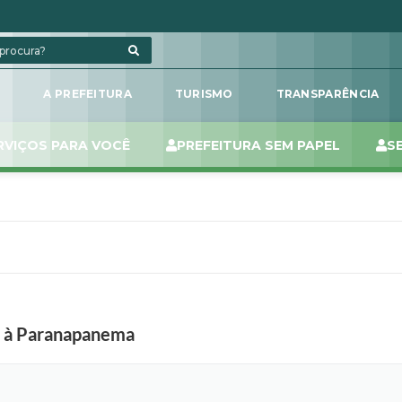
L
A PREFEITURA
TURISMO
TRANSPARÊNCIA
RVIÇOS PARA VOCÊ
PREFEITURA SEM PAPEL
S
o à Paranapanema