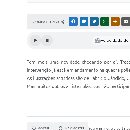
COMPARTILHAR
FACEBOOK
MESSENGER
TWITTER
WHATSAPP
OUTRAS
Velocidade de l
Tem mais uma novidade chegando por aí. Trata-
intervenção já está em andamento na quadra polie
As ilustrações artísticas são de Fabrício Cândido,
Mas muitos outros artistas plásticos irão participa
Seja o primeiro a curtir es
GOSTEI
NÃO GOSTEI