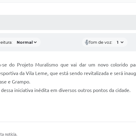
 MÍDIAS
RECEBA NOTÍCIAS
eitura:
Tom de voz:
se do Projeto Muralismo que vai dar um novo colorido par
sportiva da Vila Leme, que está sendo revitalizada e será inau
 Case e Grampo.
r dessa iniciativa inédita em diversos outros pontos da cidade.
ta notícia.