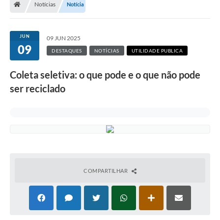
Notícias
Notícia
Turismo
Transparência
JUN
09 JUN 2025
09
Ouvidoria / SIC
DESTAQUES
NOTÍCIAS
UTILIDADE PUBLICA
Fale Conosco
Coleta seletiva: o que pode e o que não pode
ser reciclado
Leis Municipais
Legislação
Carta de Serviços
Galeria de Fotos
COMPARTILHAR
Serviços Online
Transparência
Diário Oficial