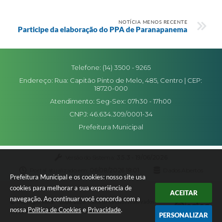
NOTÍCIA MENOS RECENTE
Participe da elaboração do PPA de Paranapanema
Telefone: (14) 3500 - 9265
Endereço: Rua: Capitão Pinto de Melo, 485, Centro | CEP:
18720-000
Atendimento: Seg-Sex: 07h30 - 17h00
CNPJ: 46.634.309/0001-34
Prefeitura Municipal
Versão do Sistema:
3.5.3 - 19/06/2026
Portal atualizado em:
06/08/2026 18:01
Dados Abertos
Prefeitura Municipal e os cookies: nosso site usa
cookies para melhorar a sua experiência de
ACEITAR
navegação. Ao continuar você concorda com a
Copyright Instar - 2006-2026. Todos os direitos reservados -
nossa
Política de Cookies
e
Privacidade
.
Instar Tecnologia
PERSONALIZAR