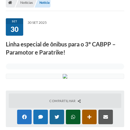
Notícias
Notícia
Turismo
Transparência
SET
30 SET 2025
30
Ouvidoria / SIC
Fale Conosco
Linha especial de ônibus para o 3º CABPP –
Paramotor e Paratrike!
Leis Municipais
Legislação
Carta de Serviços
Galeria de Fotos
COMPARTILHAR
Serviços Online
Transparência
Diário Oficial