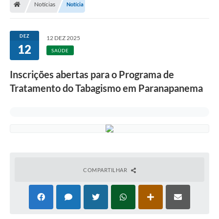
Notícias
Notícia
Turismo
Transparência
DEZ
12 DEZ 2025
12
Ouvidoria / SIC
SAÚDE
Fale Conosco
Inscrições abertas para o Programa de
Tratamento do Tabagismo em Paranapanema
Leis Municipais
Legislação
Carta de Serviços
Galeria de Fotos
COMPARTILHAR
Serviços Online
Transparência
Diário Oficial