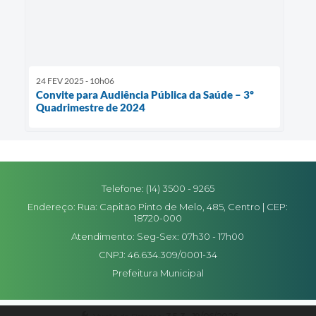
24 FEV 2025 - 10h06
Convite para Audiência Pública da Saúde – 3º
Quadrimestre de 2024
Telefone: (14) 3500 - 9265
Endereço: Rua: Capitão Pinto de Melo, 485, Centro | CEP:
18720-000
Atendimento: Seg-Sex: 07h30 - 17h00
CNPJ: 46.634.309/0001-34
Prefeitura Municipal