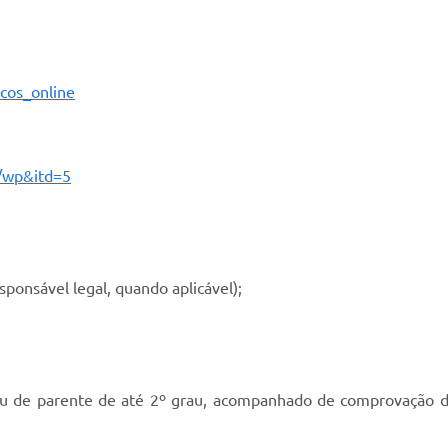
e
cos_online
/wp&itd=5
ponsável legal, quando aplicável);
de parente de até 2º grau, acompanhado de comprovação de v