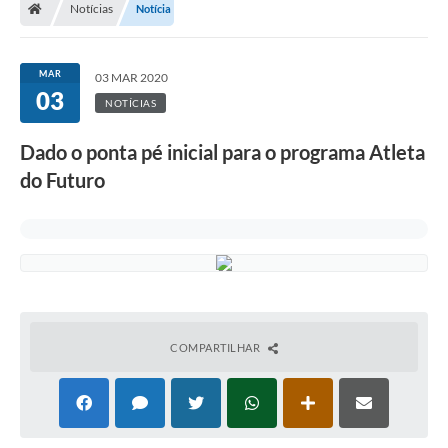
Notícias
Notícia
Turismo
Transparência
MAR
03 MAR 2020
03
Ouvidoria / SIC
NOTÍCIAS
Fale Conosco
Dado o ponta pé inicial para o programa Atleta
do Futuro
Leis Municipais
Legislação
Carta de Serviços
Galeria de Fotos
COMPARTILHAR
Serviços Online
Transparência
Diário Oficial