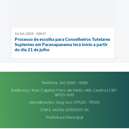
14 JUL 2025 - 10h57
Processo de escolha para Conselheiros Tutelares
Suplentes em Paranapanema terá início a partir
do dia 21 de julho
Telefone: (14) 3500 - 9265
Endereço: Rua: Capitão Pinto de Melo, 485, Centro | CEP:
18720-000
Atendimento: Seg-Sex: 07h30 - 17h00
CNPJ: 46.634.309/0001-34
Prefeitura Municipal