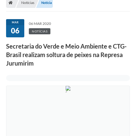
Notícias
Notícia
Turismo
Transparência
MAR
06 MAR 2020
06
Ouvidoria / SIC
NOTÍCIAS
Fale Conosco
Secretaria do Verde e Meio Ambiente e CTG-
Brasil realizam soltura de peixes na Represa
Leis Municipais
Jurumirim
Legislação
Carta de Serviços
Galeria de Fotos
Serviços Online
Transparência
Diário Oficial