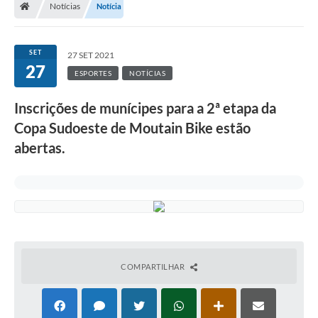
Notícias
Notícia
Turismo
Transparência
SET
27 SET 2021
27
Ouvidoria / SIC
ESPORTES
NOTÍCIAS
Fale Conosco
Inscrições de munícipes para a 2ª etapa da
Copa Sudoeste de Moutain Bike estão
Leis Municipais
abertas.
Legislação
Carta de Serviços
Galeria de Fotos
Serviços Online
COMPARTILHAR
Transparência
Diário Oficial