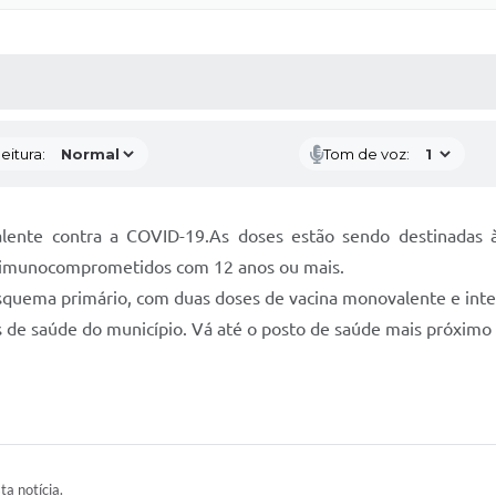
 MÍDIAS
RECEBA NOTÍCIAS
eitura:
Tom de voz:
valente contra a COVID-19.As doses estão sendo destinada
 e imunocomprometidos com 12 anos ou mais.
esquema primário, com duas doses de vacina monovalente e inte
s de saúde do município. Vá até o posto de saúde mais próximo 
ta notícia.