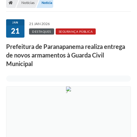
Notícias
Notícia
Turismo
Transparência
JAN
21 JAN 2026
21
Ouvidoria / SIC
DESTAQUES
SEGURANÇA PÚBLICA
Fale Conosco
Prefeitura de Paranapanema realiza entrega
de novos armamentos à Guarda Civil
Leis Municipais
Municipal
Legislação
Carta de Serviços
Galeria de Fotos
Serviços Online
Transparência
Diário Oficial