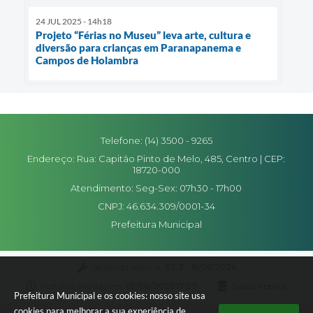
24 JUL 2025 - 14h18
Projeto “Férias no Museu” leva arte, cultura e
diversão para crianças em Paranapanema e
Campos de Holambra
Telefone: (14) 3500 - 9265
Endereço: Rua: Capitão Pinto de Melo, 485, Centro | CEP:
18720-000
Atendimento: Seg-Sex: 07h30 - 17h00
CNPJ: 46.634.309/0001-34
Prefeitura Municipal
Versão do Sistema:
3.5.3 - 19/06/2026
Portal atualizado em:
05/08/2026 17:29
Dados Abertos
Prefeitura Municipal e os cookies: nosso site usa
cookies para melhorar a sua experiência de