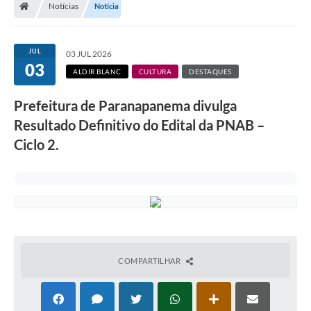
Notícias
Notícia
Turismo
Transparência
JUL
03 JUL 2026
03
Ouvidoria / SIC
ALDIR BLANC
CULTURA
DESTAQUES
Fale Conosco
Prefeitura de Paranapanema divulga
Resultado Definitivo do Edital da PNAB –
Leis Municipais
Ciclo 2.
Legislação
Carta de Serviços
Galeria de Fotos
Serviços Online
COMPARTILHAR
Transparência
Diário Oficial