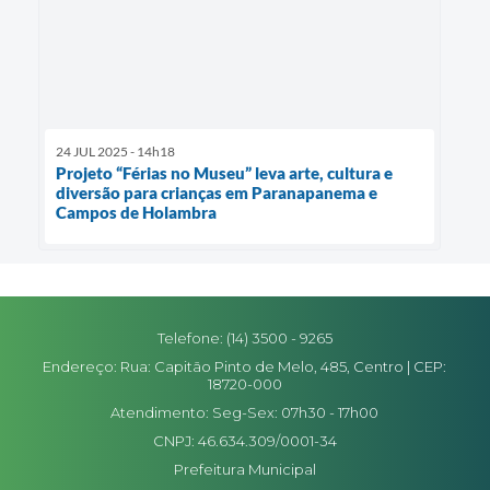
24 JUL 2025 - 14h18
Projeto “Férias no Museu” leva arte, cultura e
diversão para crianças em Paranapanema e
Campos de Holambra
Telefone: (14) 3500 - 9265
Endereço: Rua: Capitão Pinto de Melo, 485, Centro | CEP:
18720-000
Atendimento: Seg-Sex: 07h30 - 17h00
CNPJ: 46.634.309/0001-34
Prefeitura Municipal