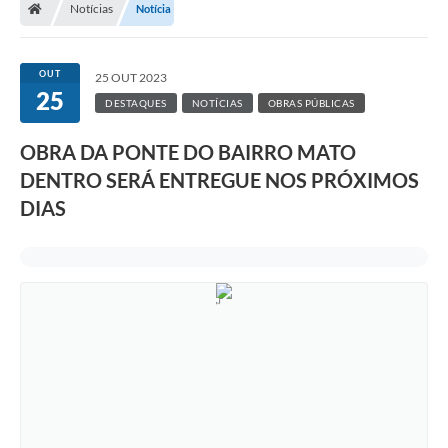
Notícias
Notícia
Turismo
Transparência
OUT
25 OUT 2023
25
Ouvidoria / SIC
DESTAQUES
NOTÍCIAS
OBRAS PÚBLICAS
Fale Conosco
OBRA DA PONTE DO BAIRRO MATO
DENTRO SERÁ ENTREGUE NOS PRÓXIMOS
Leis Municipais
DIAS
Legislação
Carta de Serviços
Galeria de Fotos
Serviços Online
Transparência
Diário Oficial