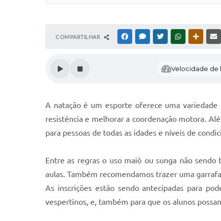
COMPARTILHAR
FACEBOOK
MESSENGER
TWITTER
WHATSAPP
OUTRAS
Velocidade de l
A natação é um esporte oferece uma variedade d
resistência e melhorar a coordenação motora. Além
para pessoas de todas as idades e níveis de condi
Entre as regras o uso maiô ou sunga não sendo b
aulas. Também recomendamos trazer uma garrafa d
As inscrições estão sendo antecipadas para pod
vespertinos, e, também para que os alunos possa