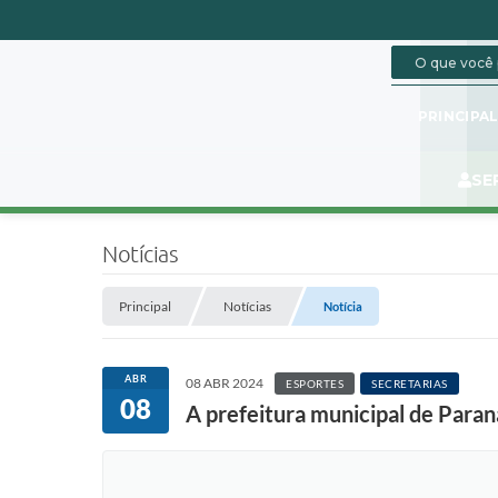
PRINCIPA
SE
Notícias
Principal
Notícias
Notícia
ABR
08 ABR 2024
ESPORTES
SECRETARIAS
08
A prefeitura municipal de Paran