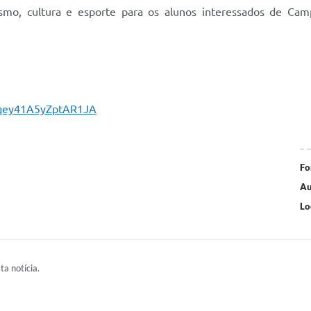
rismo, cultura e esporte para os alunos interessados de Cam
/Bqey41A5yZptAR1JA
Fo
Au
Lo
ta notícia.