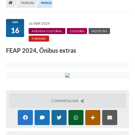
Notícias
Notícia
Turismo
Transparência
ABR
16 ABR 2024
16
Ouvidoria / SIC
AGENDA CULTURAL
CULTURA
NOTÍCIAS
TURISMO
Fale Conosco
FEAP 2024, Ônibus extras
Leis Municipais
Legislação
Carta de Serviços
Galeria de Fotos
COMPARTILHAR
Serviços Online
Transparência
Diário Oficial