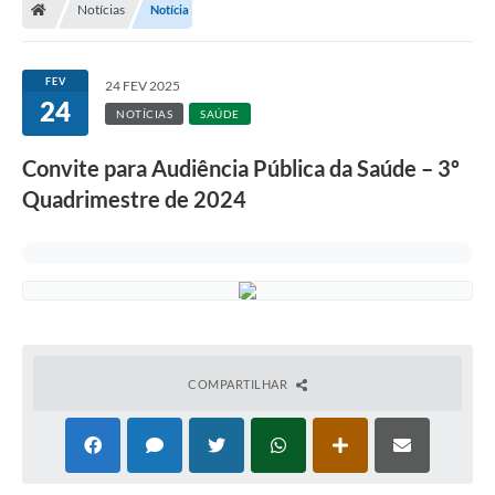
Notícias
Notícia
Turismo
Transparência
FEV
24 FEV 2025
24
Ouvidoria / SIC
NOTÍCIAS
SAÚDE
Fale Conosco
Convite para Audiência Pública da Saúde – 3º
Quadrimestre de 2024
Leis Municipais
Legislação
Carta de Serviços
Galeria de Fotos
COMPARTILHAR
Serviços Online
Transparência
Diário Oficial