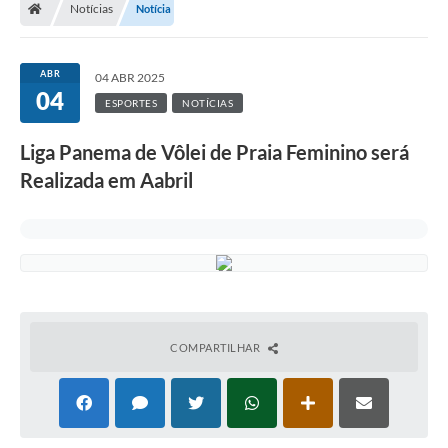
Notícias
Notícia
Turismo
Transparência
ABR
04 ABR 2025
04
Ouvidoria / SIC
ESPORTES
NOTÍCIAS
Fale Conosco
Liga Panema de Vôlei de Praia Feminino será
Realizada em Aabril
Leis Municipais
Legislação
Carta de Serviços
Galeria de Fotos
COMPARTILHAR
Serviços Online
Transparência
Diário Oficial