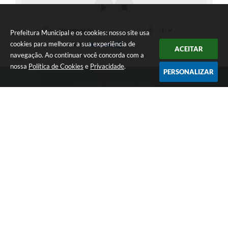
Prefeitura Municipal e os cookies: nosso site usa
cookies para melhorar a sua experiência de
ACEITAR
navegação. Ao continuar você concorda com a
nossa
Política de Cookies
e
Privacidade
.
PERSONALIZAR
Telefone: (14) 3500 - 9265
Endereço: Rua: Capitão Pinto de Melo, 485, Centro | CEP:
18720-000
Atendimento: Seg-Sex: 07h30 - 17h00
CNPJ: 46.634.309/0001-34
Prefeitura Municipal
Versão do Sistema:
3.5.3 - 19/06/2026
Portal atualizado em:
10/08/2026 16:31
Dados Abertos
Copyright Instar - 2006-2026. Todos os direitos reservados -