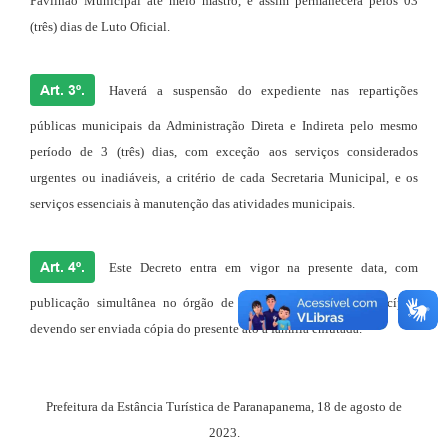
Pavilhão
Municipal
até meio
mastro
,
e assim permanecerá pelos 03
(três) dias de Luto Oficial.
Art. 3º.
Haverá a suspensão do expediente nas repartições
públicas municipais da Administração Direta e Indireta pelo mesmo
período de 3 (três) dias, com exceção aos serviços considerados
urgentes ou inadiáveis, a critério de cada Secretaria Municipal, e os
serviços essenciais à manutenção das atividades municipais.
Art. 4º.
Este Decreto entra em vigor na presente data, com
publicação simultânea no órgão de
imprensa oficial do município,
devendo ser enviada cópia do presente ato à família enlutada
.
Prefeitura da Estância Turística de Paranapanema, 1
8
de agosto de
2023.