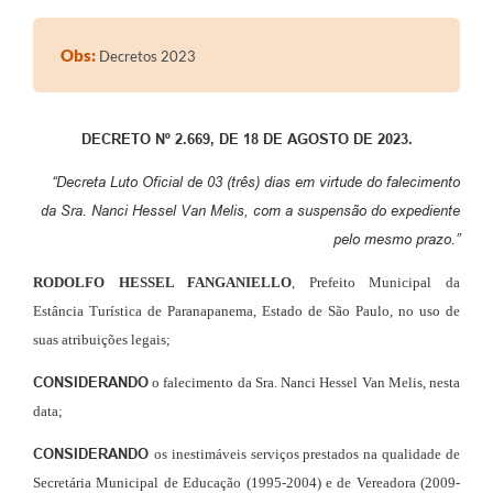
Editais
Obs:
Decretos 2023
Secretarias
A Nossa Cidade
DECRETO Nº 2.6
6
9, DE 1
8
DE AGOSTO DE 2023.
“
Decreta Luto Oficial de 03 (três) dias em virtude do falecimento
d
a Sra. Nanci Hessel Van Melis, com a suspensão do expediente
pelo mesmo prazo.
”
RODOLFO HESSEL FANGANIELLO
, Prefeito Municipal da
Estância Turística de Paranapanema, Estado de São Paulo, no uso de
suas atribuições legais;
CONSIDERANDO
o falecimento da Sra. Nanci Hessel Van Melis, nesta
data
;
CONSIDERANDO
os inestimáveis serviços prestados na qualidade de
Secretária Municipal de Educação (1995-2004) e de Vereadora (2009-