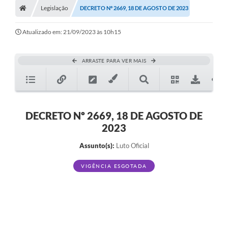
Legislação
DECRETO Nº 2669, 18 DE AGOSTO DE 2023
Turismo
Transparência
Atualizado em: 21/09/2023 às 10h15
Ouvidoria / SIC
ARRASTE PARA VER MAIS
Fale Conosco
Leis Municipais
DECRETO Nº 2669, 18 DE AGOSTO DE
Legislação
2023
Carta de Serviços
Assunto(s):
Luto Oficial
Galeria de Fotos
VIGÊNCIA ESGOTADA
Serviços Online
Transparência
Diário Oficial