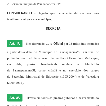
2012) no município de Paranapanema/SP
;
CONSIDERANDO
o legado que certamente deixará aos seus
familiares, amigos e aos munícipes
;
DECRETA
Art. 1º.
Fica decretado
Luto Oficial
por 03 (três) dias, contados
a partir desta data, no
Município de Paranapanema/SP, em sinal de
profundo pesar pelo falecimento d
a
Sr
a
.
Nanci Hessel Van Melis
, que,
em vida, prestou inestimáveis serviços ao Município
de
Paranapanema/SP, como cidadã e no exercício do
s
cargo
s
de
Secretária Municipal de Educação (1995-2004) e
de
Vereador
a
(2009-2012).
Art. 2º.
Haverá em todos os prédios públicos o hasteamento do