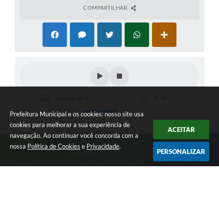
COMPARTILHAR
Prefeitura Municipal e os cookies: nosso site usa
cookies para melhorar a sua experiência de
ACEITAR
navegação. Ao continuar você concorda com a
nossa
Política de Cookies
e
Privacidade
.
PERSONALIZAR
Telefone: (14) 3500 - 9265
Endereço: Rua: Capitão Pinto de Melo, 485, Centro | CEP:
18720-000
Atendimento: Seg-Sex: 07h30 - 17h00
CNPJ: 46.634.309/0001-34
Prefeitura Municipal