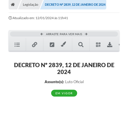
Legislação
DECRETO Nº 2839, 12 DE JANEIRO DE 2024
Turismo
Transparência
Atualizado em: 12/01/2024 às 11h41
Ouvidoria / SIC
ARRASTE PARA VER MAIS
Fale Conosco
Leis Municipais
DECRETO Nº 2839, 12 DE JANEIRO DE
Legislação
2024
Carta de Serviços
Assunto(s):
Luto Oficial
Galeria de Fotos
EM VIGOR
Serviços Online
Transparência
Diário Oficial