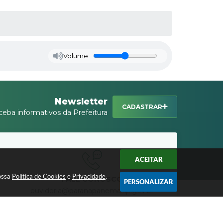
Volume
Newsletter
CADASTRAR
ceba informativos da Prefeitura
ACEITAR
nossa
Política de Cookies
e
Privacidade
.
FALE CONOSCO
PERSONALIZAR
ouvidoria@paranapanema.sp.gov.br
(14) 3500 - 9265