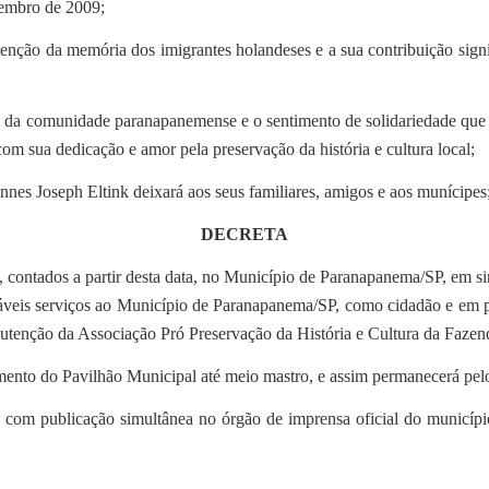
tembro de 2009;
ção da memória dos imigrantes holandeses e a sua contribuição signif
da comunidade paranapanemense e o sentimento de solidariedade que e
com sua dedicação e amor pela preservação da história e cultura local;
nnes Joseph Eltink deixará aos seus familiares, amigos e aos munícipes
DECRETA
, contados a partir desta data, no Município de Paranapanema/SP, em si
máveis serviços ao Município de Paranapanema/SP, como cidadão e
em p
enção da Associação Pró Preservação da História e Cultura da Fazend
ento do Pavilhão Municipal até meio mastro, e assim permanecerá pelos
, com publicação simultânea no órgão de imprensa oficial do município