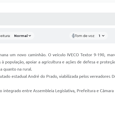
 MÍDIAS
RECEBA NOTÍCIAS
eitura:
Tom de voz:
ana um novo caminhão. O veículo IVECO Textor 9-190, marc
 à população, apoiar a agricultura e ações de defesa e proteç
a quanto na rural.
tado estadual André do Prado, viabilizada pelos vereadores D
ho integrado entre Assembleia Legislativa, Prefeitura e Câmar