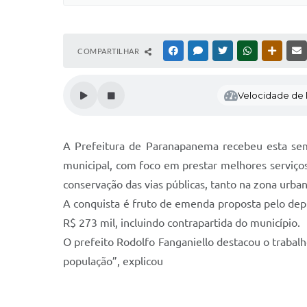
COMPARTILHAR
FACEBOOK
MESSENGER
TWITTER
WHATSAPP
OUTRAS
Velocidade de l
A Prefeitura de Paranapanema recebeu esta sem
municipal, com foco em prestar melhores serviços
conservação das vias públicas, tanto na zona urban
A conquista é fruto de emenda proposta pelo depu
R$ 273 mil, incluindo contrapartida do município.
O prefeito Rodolfo Fanganiello destacou o trabal
população”, explicou