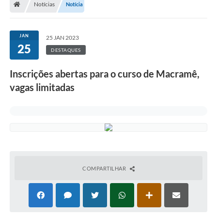
Notícias
Notícia
Turismo
Transparência
JAN
25 JAN 2023
25
Ouvidoria / SIC
DESTAQUES
Fale Conosco
Inscrições abertas para o curso de Macramê,
vagas limitadas
Leis Municipais
Legislação
Carta de Serviços
Galeria de Fotos
COMPARTILHAR
Serviços Online
Transparência
Diário Oficial