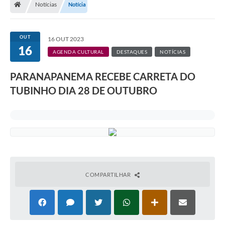
Notícias
Notícia
Turismo
Transparência
OUT
16 OUT 2023
16
Ouvidoria / SIC
AGENDA CULTURAL
DESTAQUES
NOTÍCIAS
Fale Conosco
PARANAPANEMA RECEBE CARRETA DO
TUBINHO DIA 28 DE OUTUBRO
Leis Municipais
Legislação
Carta de Serviços
Galeria de Fotos
COMPARTILHAR
Serviços Online
Transparência
Diário Oficial