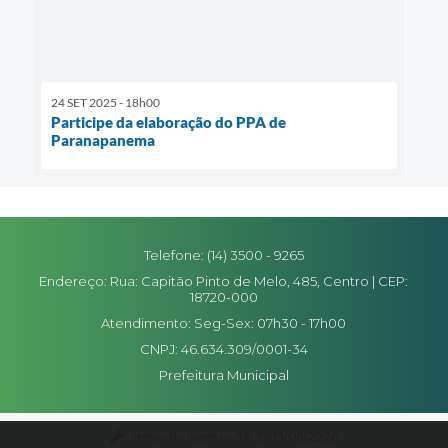
24 SET 2025 - 18h00
Participe da elaboração do PPA de
Paranapanema
Telefone: (14) 3500 - 9265
Endereço: Rua: Capitão Pinto de Melo, 485, Centro | CEP:
18720-000
Atendimento: Seg-Sex: 07h30 - 17h00
CNPJ: 46.634.309/0001-34
Prefeitura Municipal
Versão do Sistema:
3.5.3 - 19/06/2026