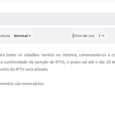
 MÍDIAS
RECEBA NOTÍCIAS
eitura:
Tom de voz:
ara todos os cidadãos isentos no sistema, convocando-os a c
 a continuidade da isenção do IPTU, o prazo vai até o dia 20
ento do IPTU será ativado.
umentos são necessários: